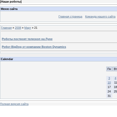
[
Наши роботы
]
Меню сайта
Главная страница
Команда нашего сайта
Главная
»
2008
»
Март
»
21
Роботы построят телескоп на Луне
Робот BigDog от компании Boston Dynamics
Calendar
Пн
Вт
3
4
10
11
17
18
24
25
31
Полная версия сайта