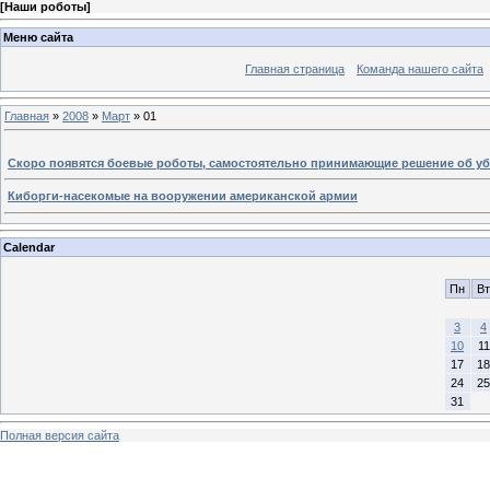
[
Наши роботы
]
Меню сайта
Главная страница
Команда нашего сайта
Главная
»
2008
»
Март
»
01
Скоро появятся боевые роботы, самостоятельно принимающие решение об у
Киборги-насекомые на вооружении американской армии
Calendar
Пн
Вт
3
4
10
11
17
18
24
25
31
Полная версия сайта