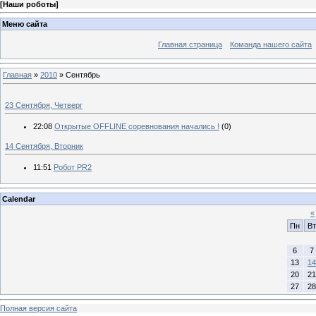
[
Наши роботы
]
Меню сайта
Главная страница
Команда нашего сайта
Главная
»
2010
»
Сентябрь
23 Сентября, Четверг
22:08
Открытые OFFLINE соревнования начались !
(0)
14 Сентября, Вторник
11:51
Робот PR2
Calendar
«
Пн
Вт
6
7
13
14
20
21
27
28
Полная версия сайта