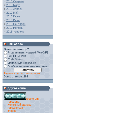
2010 Февраль
2010 Март
2010 Апрель
2010 Май
2010 Июнь
2010 Июль
2010 Сентябрь
2010 Ноябрь
2011 Февраль
Наш опрос
Ваш компилятор?
Programmers Notepad [WinAVR]
BASCOM-AVR
Code Vision
Использую несколько
Вообще не знаю, что это такое
Результаты
|
Архив опросов
Всего ответов:
263
Друзья сайта
roboforum
robozone
Железный феликс
robo.com.ua
imobot