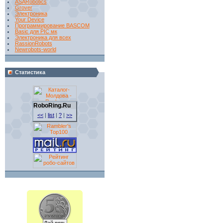
ASARobotics
Grover
Электроника
Your Device
Программирование BASCOM
Basic для PIC мк
Электроника для всех
RassionRobots
Newrobots-world
Статистика
RoboRing.Ru
<<
|
list
|
?
|
>>