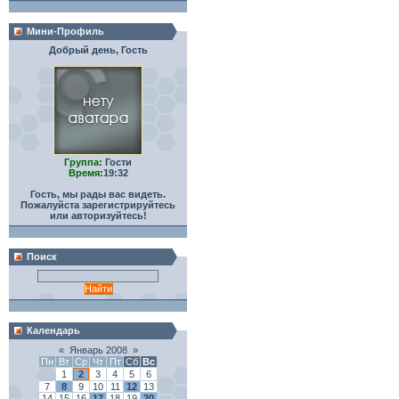
Мини-Профиль
Добрый день, Гость
Группа:
Гости
Время:
19:32
Гость, мы рады вас видеть.
Пожалуйста зарегистрируйтесь
или авторизуйтесь!
Поиск
Календарь
«
Январь 2008
»
Пн
Вт
Ср
Чт
Пт
Сб
Вс
1
2
3
4
5
6
7
8
9
10
11
12
13
14
15
16
17
18
19
20