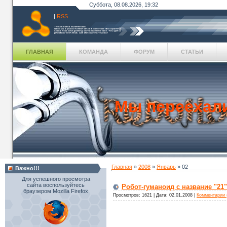
Суббота, 08.08.2026, 19:32
|
RSS
ГЛАВНАЯ
КОМАНДА
ФОРУМ
СТАТЬИ
Мы переехал
Главная
»
2008
»
Январь
»
02
Важно!!!
Для успешного просмотра
сайта воспользуйтесь
Робот-гуманоид с название "2
браузером Mozilla Firefox
Просмотров: 1621 | Дата:
02.01.2008
|
Комментарии 